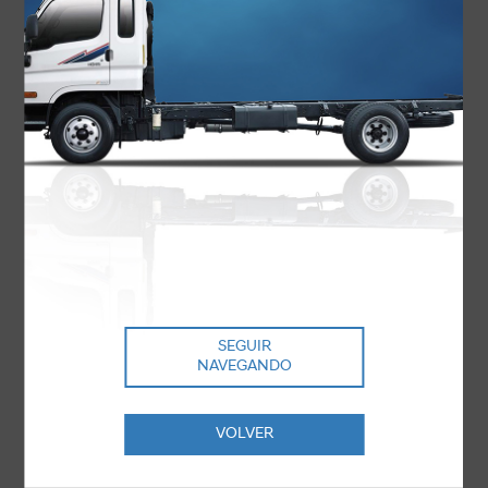
Celular
*
CV
*
Seleccionar archivo
Examinar (Formatos admitidos: jpeg, doc, png, pdf, docx)
Campo requerido
*
SEGUIR
NAVEGANDO
Acepto los términos y condiciones.
VOLVER