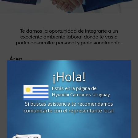
Te damos la oportunidad de integrarte a un
excelente ambiente
laboral donde te vas a
poder desarrollar personal y profesionalmente.
Área
¡Hola!
Estás en la página de
Nombre
*
Hyundai Camiones Uruguay
Si buscas asistencia te recomendamos
comunicarte con el representante local.
Email
*